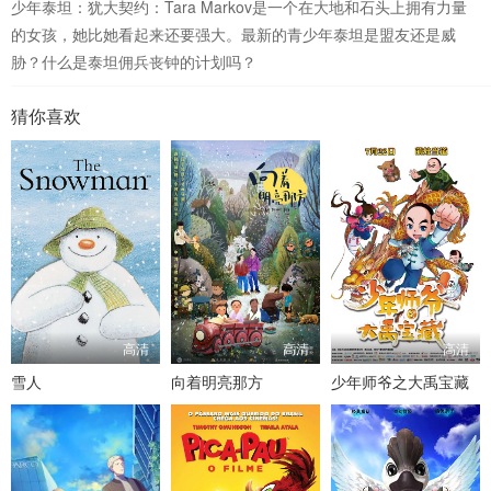
少年泰坦：犹大契约：Tara Markov是一个在大地和石头上拥有力量
的女孩，她比她看起来还要强大。最新的青少年泰坦是盟友还是威
胁？什么是泰坦佣兵丧钟的计划吗？
猜你喜欢
高清
高清
高清
雪人
向着明亮那方
少年师爷之大禹宝藏