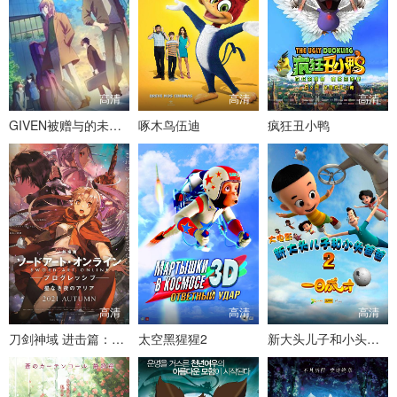
高清
高清
高清
GIVEN被赠与的未来：反面存在
啄木鸟伍迪
疯狂丑小鸭
高清
高清
高清
刀剑神域 进击篇：无星之夜的咏叹调
太空黑猩猩2
新大头儿子和小头爸爸2一日成才