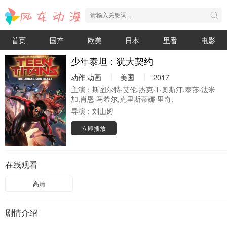
首页
国产
欧美
日本
里番
电影
少年泰坦：犹大契约
动作
动画
美国
2017
主演：
斯图尔特·艾伦,杰克·T·奥斯汀,泰莎·法米
加,肖恩·马希尔,克里斯蒂娜·里奇,
导演：
刘山姆
立即播放
在线观看
高清
剧情介绍