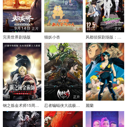
正片
正片
正片
完美世界剧场版
猫妖小杏
风都侦探剧场版：假面骑士颅骨的肖像
正片
正片
正片
钢之炼金术师15周年特别版
忍者蝙蝠侠大战极道联盟
麗蘭