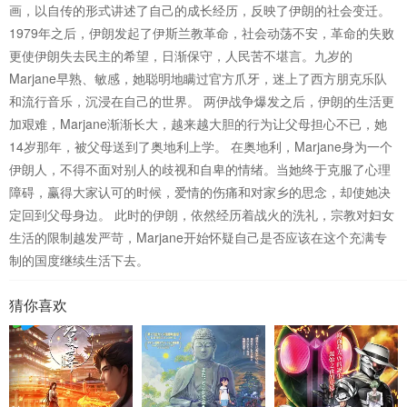
画，以自传的形式讲述了自己的成长经历，反映了伊朗的社会变迁。
1979年之后，伊朗发起了伊斯兰教革命，社会动荡不安，革命的失败
更使伊朗失去民主的希望，日渐保守，人民苦不堪言。九岁的
Marjane早熟、敏感，她聪明地瞒过官方爪牙，迷上了西方朋克乐队
和流行音乐，沉浸在自己的世界。 两伊战争爆发之后，伊朗的生活更
加艰难，Marjane渐渐长大，越来越大胆的行为让父母担心不已，她
14岁那年，被父母送到了奥地利上学。 在奥地利，Marjane身为一个
伊朗人，不得不面对别人的歧视和自卑的情绪。当她终于克服了心理
障碍，赢得大家认可的时候，爱情的伤痛和对家乡的思念，却使她决
定回到父母身边。 此时的伊朗，依然经历着战火的洗礼，宗教对妇女
生活的限制越发严苛，Marjane开始怀疑自己是否应该在这个充满专
制的国度继续生活下去。
猜你喜欢