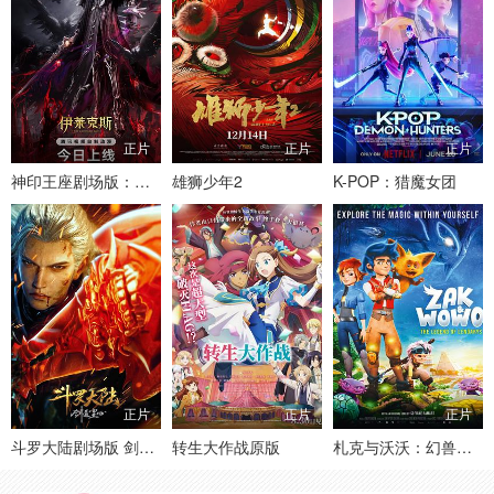
正片
正片
正片
神印王座剧场版：伊莱克斯传奇
雄狮少年2
K-POP：猎魔女团
正片
正片
正片
斗罗大陆剧场版 剑道尘心
转生大作战原版
札克与沃沃：幻兽传说