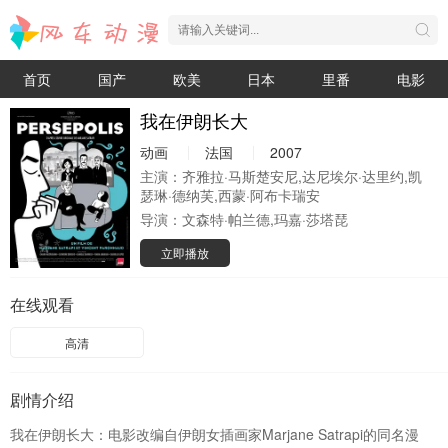
首页
国产
欧美
日本
里番
电影
我在伊朗长大
动画
法国
2007
主演：
齐雅拉·马斯楚安尼,达尼埃尔·达里约,凯
瑟琳·德纳芙,西蒙·阿布卡瑞安
导演：
文森特·帕兰德,玛嘉·莎塔琵
立即播放
在线观看
高清
剧情介绍
我在伊朗长大：电影改编自伊朗女插画家Marjane Satrapi的同名漫